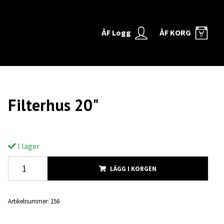
ÅF Logg
ÅF KORG
0
Filterhus 20"
I lager
LÄGG I KORGEN
Artikelnummer:
156