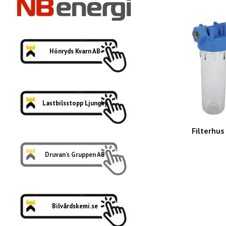
Hönryds Kvarn AB
Lastbilsstopp Ljungby
Filterhus
Druvan’s Gruppen AB
Bilvårdskemi.se