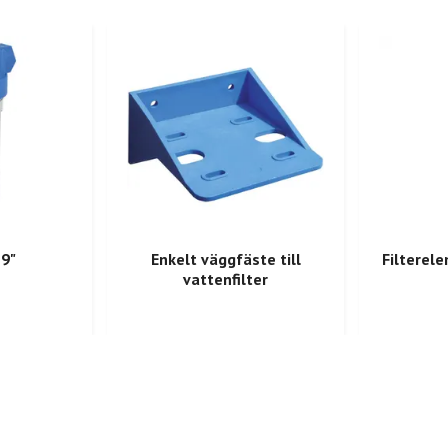
 9"
Enkelt väggfäste till
Filterel
vattenfilter