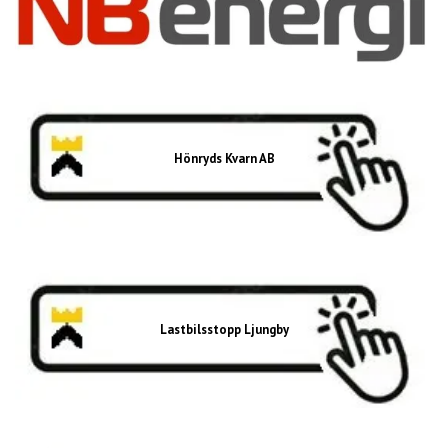
Hönryds Kvarn AB
Lastbilsstopp Ljungby