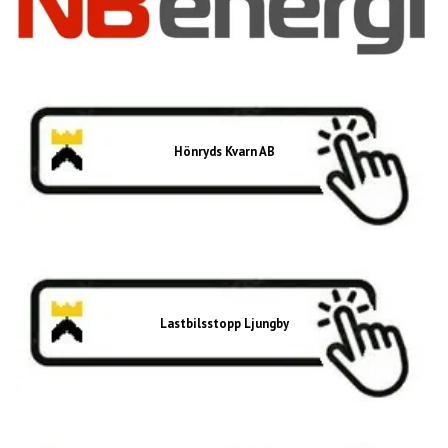
Hönryds Kvarn AB
Lastbilsstopp Ljungby