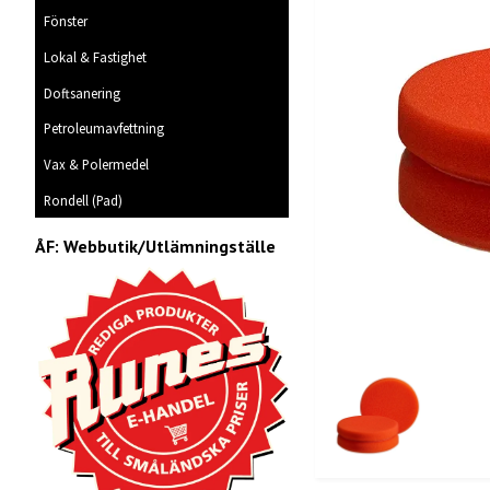
Fönster
Lokal & Fastighet
Doftsanering
Petroleumavfettning
Vax & Polermedel
Rondell (Pad)
ÅF: Webbutik/Utlämningställe