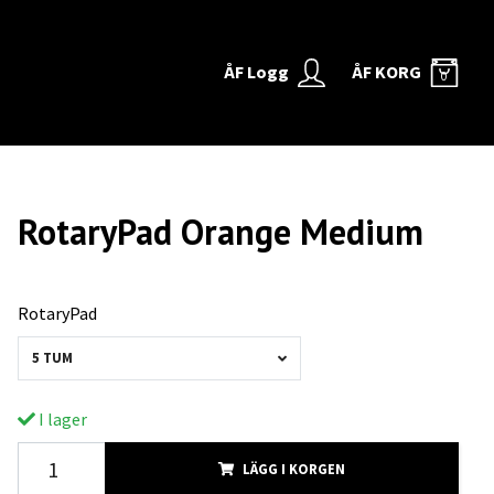
ÅF Logg
ÅF KORG
0
RotaryPad Orange Medium
RotaryPad
5 TUM
I lager
LÄGG I KORGEN