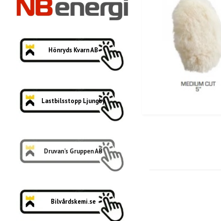
Hönryds Kvarn AB
Lastbilsstopp Ljungby
Druvan’s Gruppen AB
Bilvårdskemi.se