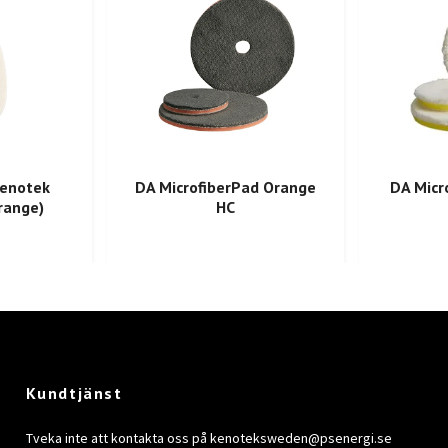
enotek
DA MicrofiberPad Orange
DA Micr
range)
HC
Kundtjänst
Tveka inte att kontakta oss på
kenoteksweden@psenergi.se