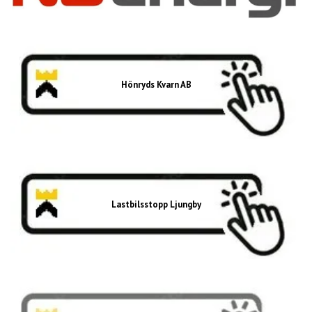
Hönryds Kvarn AB
Lastbilsstopp Ljungby