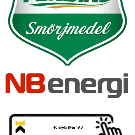
Hönryds Kvarn AB