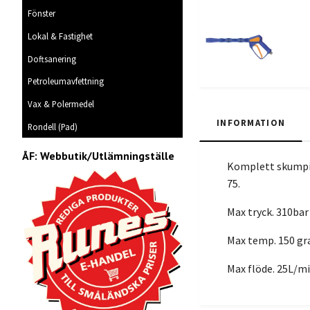
Fönster
Lokal & Fastighet
Doftsanering
Petroleumavfettning
Vax & Polermedel
INFORMATION
Rondell (Pad)
ÅF: Webbutik/Utlämningställe
Komplett skumpis
75.
Max tryck. 310bar
Max temp. 150 gr
Max flöde. 25L/m