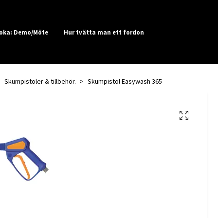
oka: Demo/Möte
Hur tvätta man ett fordon
Skumpistoler & tillbehör.
Skumpistol Easywash 365