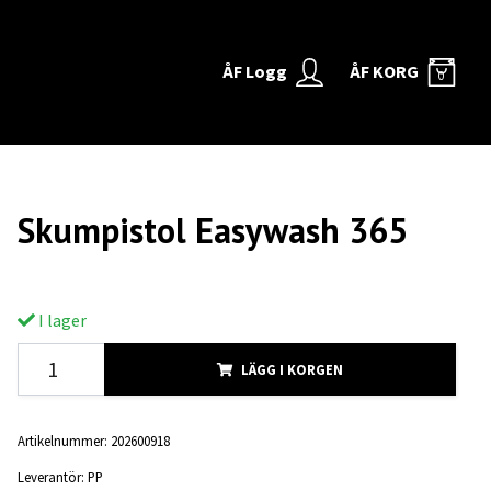
ÅF Logg
ÅF KORG
0
Skumpistol Easywash 365
I lager
LÄGG I KORGEN
Artikelnummer:
202600918
Leverantör:
PP