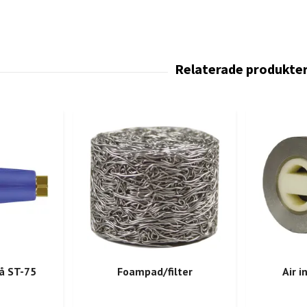
å ST-75
Foampad/filter
Air i