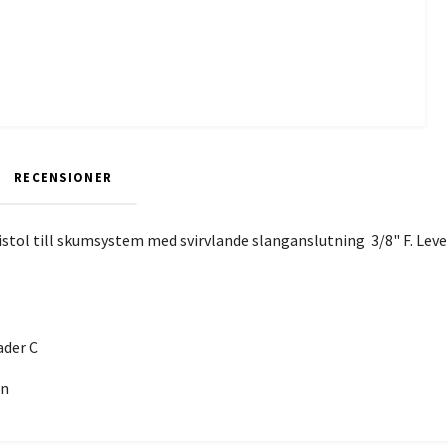
RECENSIONER
tol till skumsystem med svirvlande slanganslutning 3/8" F. Lever
ader C
in