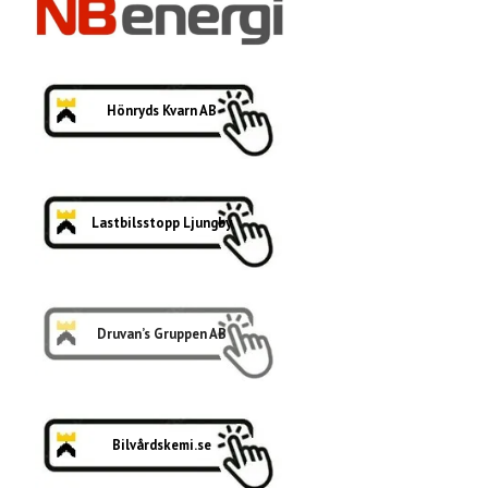
Hönryds Kvarn AB
Lastbilsstopp Ljungby
Druvan’s Gruppen AB
Bilvårdskemi.se