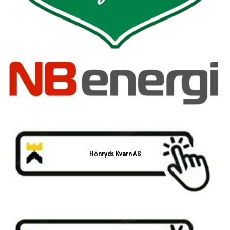
Hönryds Kvarn AB